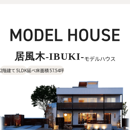
居風木-IBUKI-
モデルハウス
2階建て 5LDK
延べ床面積 57.54坪