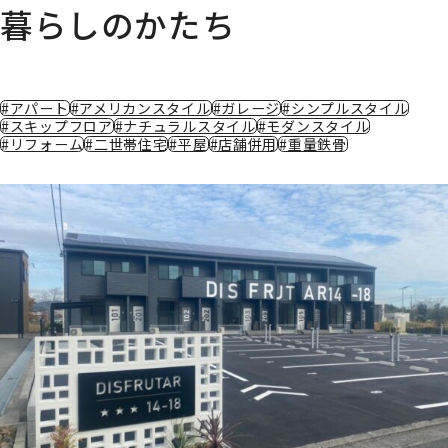
暮らしのかたち
#アパート
#アメリカンスタイル
#ガレージ
#シンプルスタイル
#スキップフロア
#ナチュラルスタイル
#モダンスタイル
#リフォーム
#二世帯住宅
#平屋
#店舗併用
#重量鉄骨