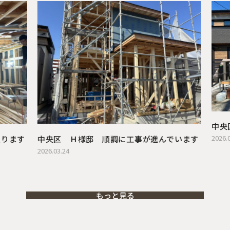
中央
ります
中央区 Ｈ様邸 順調に工事が進んでいます
2026.02
2026.03.24
もっと見る