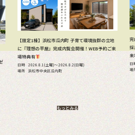
完
【限定1棟】浜松市瓜内町 子育て環境抜群の立地
採
に『理想の平屋』完成内覧会開催！WEB予約ご来
来
場特典有
ゼ
日
日時
2026.8.1(土曜)〜2026.8.2(日曜)
場
場所
浜松市中央区瓜内町
もっとみる