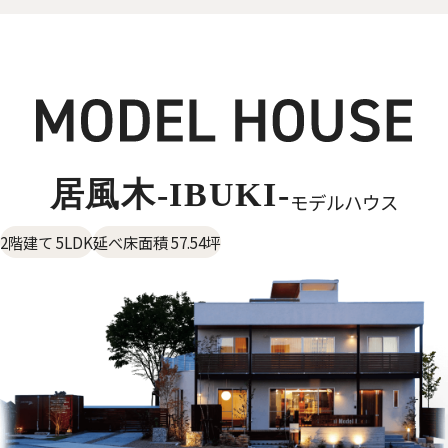
居風木-IBUKI-
モデルハウス
2階建て 5LDK
延べ床面積 57.54坪