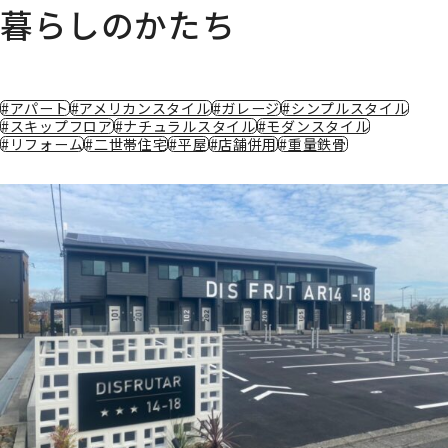
暮らしのかたち
#アパート
#アメリカンスタイル
#ガレージ
#シンプルスタイル
#スキップフロア
#ナチュラルスタイル
#モダンスタイル
#リフォーム
#二世帯住宅
#平屋
#店舗併用
#重量鉄骨