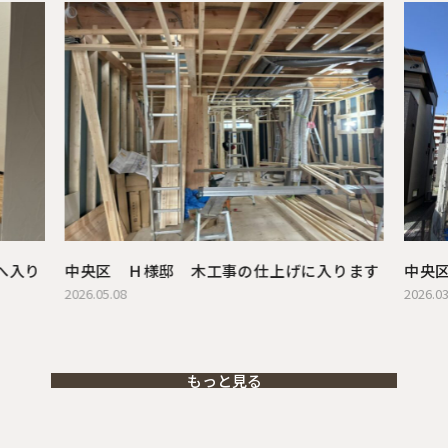
へ入り
中央区 Ｈ様邸 木工事の仕上げに入ります
中央
2026.05.08
2026.03
もっと見る