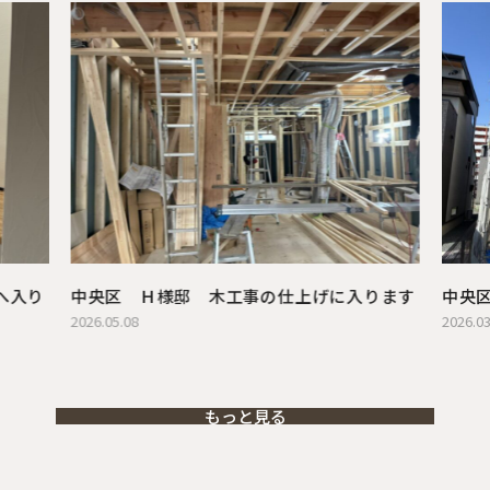
へ入り
中央区 Ｈ様邸 木工事の仕上げに入ります
中央
2026.05.08
2026.03
もっと見る