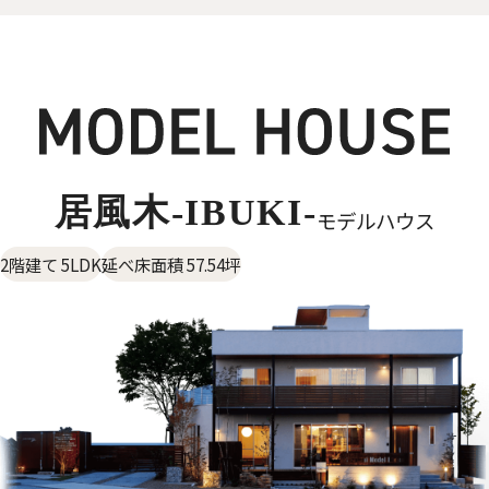
居風木-IBUKI-
モデルハウス
2階建て 5LDK
延べ床面積 57.54坪