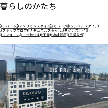
暮らしのかたち
#アパート
#アメリカンスタイル
#ガレージ
#シンプルスタイル
#スキップフロア
#ナチュラルスタイル
#モダンスタイル
#リフォーム
#二世帯住宅
#平屋
#店舗併用
#重量鉄骨