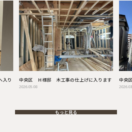
へ入り
中央区 Ｈ様邸 木工事の仕上げに入ります
中央
2026.05.08
2026.03
もっと見る