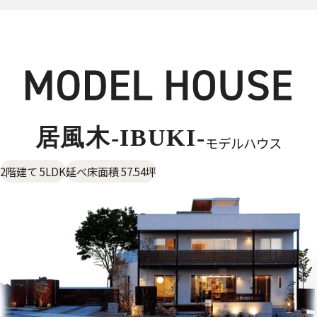
居風木-IBUKI-
モデルハウス
2階建て 5LDK
延べ床面積 57.54坪