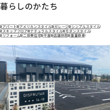
暮らしのかたち
#アパート
#アメリカンスタイル
#ガレージ
#シンプルスタイル
#スキップフロア
#ナチュラルスタイル
#モダンスタイル
#リフォーム
#二世帯住宅
#平屋
#店舗併用
#重量鉄骨