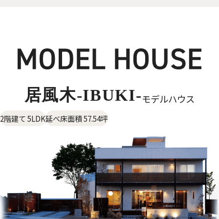
居風木-IBUKI-
モデルハウス
2階建て 5LDK
延べ床面積 57.54坪