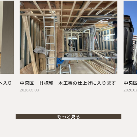
へ入り
中央区 Ｈ様邸 木工事の仕上げに入ります
中央
2026.05.08
2026.03
もっと見る