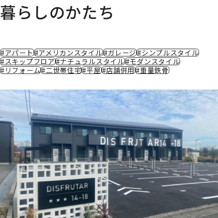
暮らしのかたち
#アパート
#アメリカンスタイル
#ガレージ
#シンプルスタイル
#スキップフロア
#ナチュラルスタイル
#モダンスタイル
#リフォーム
#二世帯住宅
#平屋
#店舗併用
#重量鉄骨