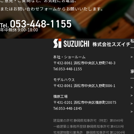
ご意見・ご質問など、お気軽にお電話、
または
お問い合わせフォームからお願いいたします。
年中無休 9:00-18:00
本社・ショールーム
〒432-8061 浜松市中央区入野町740-3
Tel.053-448-1155
モデルハウス
〒432-8061 浜松市中央区入野町886-1
篠原工場
〒431-0201 浜松市中央区篠原町20075
Tel.053-448-1845
建設業の許可 静岡県知事許可（特定）第8949号
一級建築士事務所登録 静岡県知事許可 第4530号
宅地建物取引業免許 静岡県知事許可 第12804号