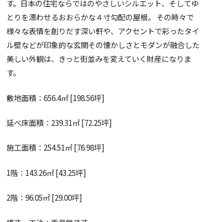
す。日本の住宅ならではのやさしいシルエット、そしてゆ
とりを漂わせるおおらかな４寸勾配の屋根。 その時々で
様々な表情を創りだす深い軒や、アクセントで彩ったタイ
ル壁などが印象的な玄関その懐かしさとモダンが融合した
美しい外観は、きっと街並みを変えていく財産になりま
す。
敷地面積：656.4㎡ [198.56坪]
延べ床面積：239.31㎡ [72.25坪]
施工面積：254.51㎡ [76.98坪]
1階：143.26㎡ [43.25坪]
2階：96.05㎡ [29.00坪]