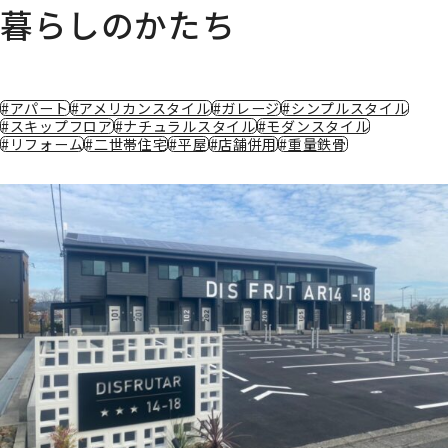
暮らしのかたち
#アパート
#アメリカンスタイル
#ガレージ
#シンプルスタイル
#スキップフロア
#ナチュラルスタイル
#モダンスタイル
#リフォーム
#二世帯住宅
#平屋
#店舗併用
#重量鉄骨