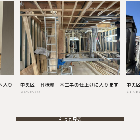
へ入り
中央区 Ｈ様邸 木工事の仕上げに入ります
中央
2026.05.08
2026.03
もっと見る