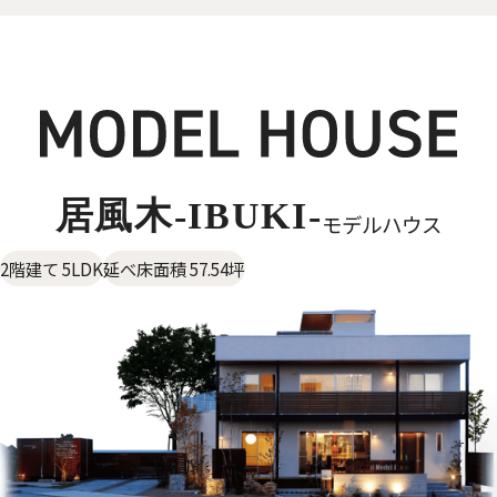
居風木-IBUKI-
モデルハウス
2階建て 5LDK
延べ床面積 57.54坪