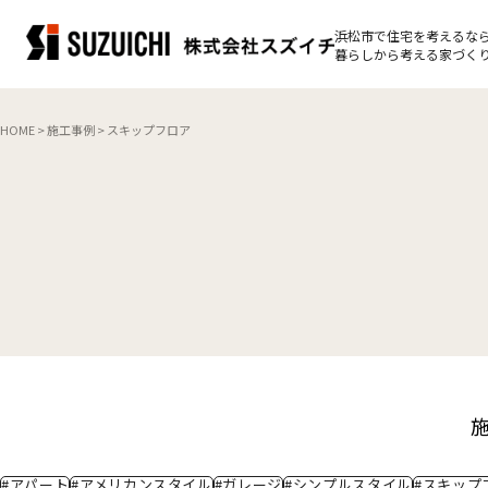
浜松市で住宅を考えるな
暮らしから考える家づくり
HOME
>
施工事例
>
スキップフロア
#アパート
#アメリカンスタイル
#ガレージ
#シンプルスタイル
#スキップ